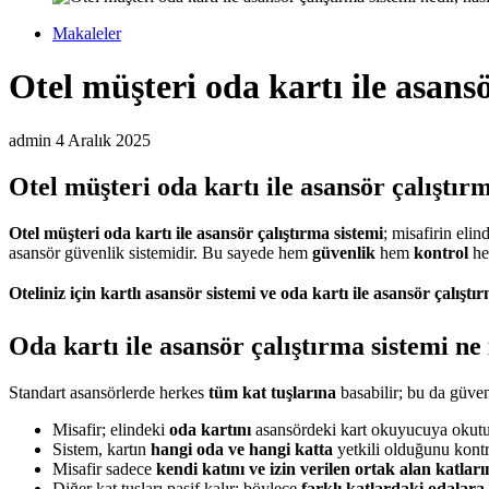
Makaleler
Otel müşteri oda kartı ile asansör
admin
4 Aralık 2025
Otel müşteri oda kartı ile asansör çalıştırma
Otel müşteri oda kartı ile asansör çalıştırma sistemi
; misafirin elin
asansör güvenlik sistemidir. Bu sayede hem
güvenlik
hem
kontrol
he
Oteliniz için kartlı asansör sistemi ve oda kartı ile asansör çalıştır
Oda kartı ile asansör çalıştırma sistemi ne
Standart asansörlerde herkes
tüm kat tuşlarına
basabilir; bu da güven
Misafir; elindeki
oda kartını
asansördeki kart okuyucuya okutu
Sistem, kartın
hangi oda ve hangi katta
yetkili olduğunu kontr
Misafir sadece
kendi katını ve izin verilen ortak alan katları
Diğer kat tuşları pasif kalır; böylece
farklı katlardaki odalara 