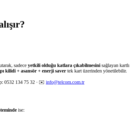
alışır?
utarak, sadece
yetkili olduğu katlara çıkabilmesini
sağlayan kartlı
pı kilidi + asansör + enerji saver
tek kart üzerinden yönetilebilir.
p: 0532 134 75 32 · ✉️
info@telcom.com.tr
isteminde
ise: