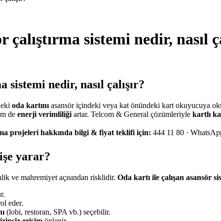
 çalıştırma sistemi nedir, nasıl ç
 sistemi nedir, nasıl çalışır?
deki
oda kartını
asansör içindeki veya kat önündeki kart okuyucuya ok
m de
enerji verimliliği
artar. Telcom & General çözümleriyle
kartlı ka
ma projeleri hakkında bilgi & fiyat teklifi için:
444 11 80 · WhatsAp
 işe yarar?
lik ve mahremiyet açısından risklidir.
Oda kartı ile çalışan asansör s
r.
ol eder.
nı
(lobi, restoran, SPA vb.) seçebilir.
izinsiz erişim
önlenir.